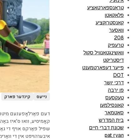
אימעיל
טראנספארטאציע
פלאקאטן
קאנסטרוקציע
וואסער
208
טרעפיק
וואשינגטאנוויל סקול
דיסטריקט
פייער דעפארטמענט
DOT
דרכי יושר
פן ירבה
נייעס
קינדער פארק
טעקסעס
קאונסילמען
סאטמאר
דעם פאַרלאָפענעם מיטוואָ
בית המדרש
קאָמיסיע, וואו ס'איז באַ
שכונת דברי חיים
שפּיל פּאַרקס אויף די גא
pat ryan
איבערהויפּט אין די וואַר