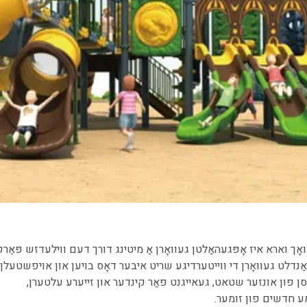
ך וארא איז אָפּגעהאַלטן געוואָרן אַ מיטינג דורך דעם ווילעדזש פּאַרק
האַנדלט געוואָרן די ווייטערדיגע שריט איבער דאָס בויען און אויפשטעלן
ַסן פון אונזער שטאט, געאייגנט פאַר קינדער און זייערע עלטערן,
ימע חדשים פון זומער.