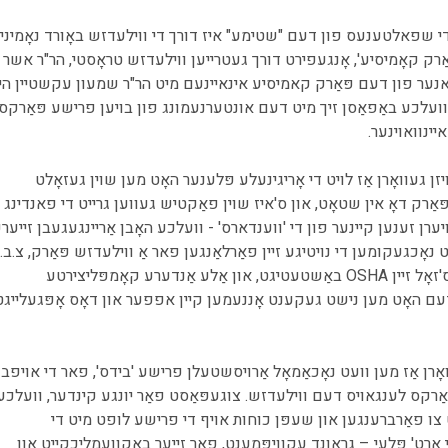
 די שפאלטענעס פון דעם "שטימע" איז דורך די ווילעדזש באָורד נאָמיני
ּאַרק קאָמיסיע', אָנגעפירט דורך געטרייען ווילעדזש טראָסטי, הר"ר אשר
אנער פון דעם פּאַרק קאמיסיע אינאיינעם מיט הר"ר שמעון עקשטיין הי"
, וועלכע באַפאַסן זיך מיט דעם אונטערנעמונג פון בויען פרישע פּאַרקס
יינוואוינער.
יזן געוואָרן אַז לויט די אָריגינעלע פּלענער האָט מען שוין געזאָלט
 פּאַרק דאָ אין שטאָט, און ס'איז שוין פאַקטיש געווען גרייט די פאנדינג
ערן זענען קיינער פון די 'ווענדארס' - וועלכע האָבן אַריינגעגעבן זייער
אָכגעקומען די נויטיגע זיין פאַרלאַנגען פאר אַ ווילעדזש פּאַרק, צ.ב.
די סעיפטי פאַר קינדער, ס'זאָל זיין OSHA באַשטעטיגט, און אַלע אַנדערע קאָמפּליצירטע
 דעם האָט מען נישט געקענט אָננעמען קיין אפפער און דאָס אָפּגעלייגט
ָרן אַז מען וועט נאָכאַמאָל אַרויסשטעלן פרישע 'בידס', פאר די אויפבו
רקס לענגאויס דעם ווילעדזש. צוגעפּאַסט פאַר יונגע קינדער, וועלכע
 צו פאַרברענגען און שעפּן כוחות אויף די פרישע לופט מיט די
אָרט' פּלעי – גראַונד עקוויפּמענט, פאר זייער באַקוועמליכקייט און