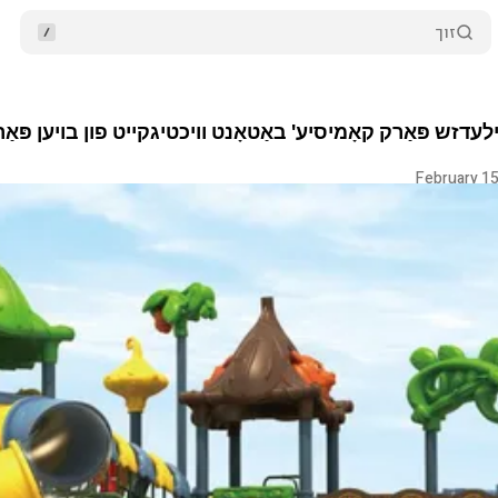
זוך
ווילעדזש פּאַרק קאָמיסיע' באַטאָנט וויכטיגקייט פון בויען
February 15
וייטער