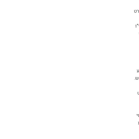
רט
ו
ע
ש.
י