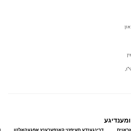
און
ין
ו,
ומענדיגע
ראויס
דרינגענדע סעיפטי קאנפערענץ אפגעהאלטן
ו