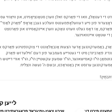
די דעטאַלן, וואו די פּאַרקס זאלן ווערן סטאַנציאָנירט, און וויאַזוי עס
ראָצעדור פון נייע דעוועלאָפּמענטס וועלכע געבן אַראָפּ "פּאַרק לאַנד" 
פּאַרקס, אַז דאָס געלט ווערט טאַקע ווערן איינקאַסירט און פאַרנוצט
די שטאָט איינוואוינער.
ַרן, באַמערקונגען אָדער הצעות אַנבאַלאַנגט די צוקונפטיגע פּאַרקס א
דיג פאַרבינדן מיט די געטרייע מעמבער פון דעם 'ווילעדזש פּאַרק
וטמאַן הי"ו קאמישאנער, הר"ר שמעון עקשטיין הי"ו, הר"ר אורי דייטש הי"
אַמערקונגען ערנסט אין באַטראַכט, ובשם ה' נעשה ונצליח.
חֹבֹתֶיהָ!
לייען ק
2 מינוט צו לייענען
טמענט פירט דורך
שיכון צאנז-זמיגראד פראגרעסירט פא