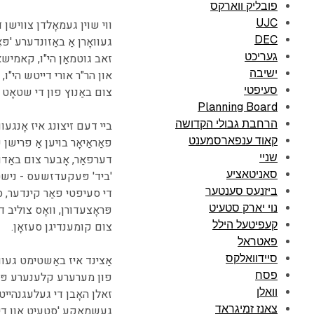
פובליק ווארקס
UJC
ווי שוין געמאָלדן צווישן
DEC
געוואָרן אַ באַזונדערע 'פ
געריכט
זאב גוטמאַן הי"ו, קאמיש
ישיבה
און הר"ר אורי דייטש הי"ו
סעיפטי
צום באַנוץ פון די שטאָט א
Planning Board
הרחבת גבולי הקדושה
ביי דעם זיצונג איז אָנגעוו
קאוד ענפארסמענט
פאַראַיאָר בויען אַ פרישן
שניי
דערפאַר, אָבער צום באַדוי
סאניטאציע
'ביד' פּעקעדזשעס - נישט נ
ביזנעס סענטער
נוי יארק סטעיט
פּראָצעדורן, וואָס צוליב
קעפיטעל הילל
צום קומענדיגן סעזאָן.
פאטראל
סיידוואלקס
אַצינד איז באַשטימט געווא
פסח
פון מערערע קלענערע פּאַ
וואלן
זאלן האָבן די געלעגנהייט
צאנז זמיגראד
געשמאַקע 'סטעיט אָוו די 