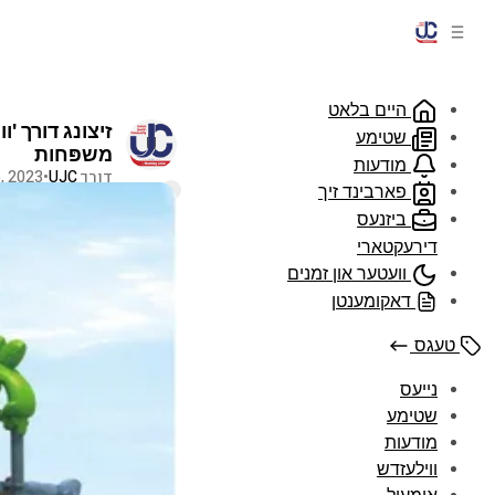
היים בלאט
זיצונג דורך '
שטימע
משפּחות
מודעות
דורך
UJC
•
, 2023
פארבינד זיך
קאמענטארן
שיק ו
ביזנעס
דירעקטארי
וועטער און זמנים
דאקומענטן
טעגס
נייעס
שטימע
מודעות
ווילעזדש