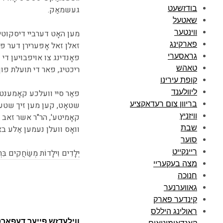
בודזשעט
געשמאַק.
שאטעל
ווינטער
מען האָט דערביי דיסקוטירט 
פארקינג
זאלן זאל אָפּערירן דער פּ
גראסערי
פאָנדינג צו אויפבויען די 
טאהש
ריכטיג, פאר די תועלת פון 
קופת עירינו
ליוולענד
פאַר סיי וועלכע קאָמענטא
בריוון צום רעדאקציע
שטאָט, קען מען זיך שטענ
וויזניץ
קאָמיטע', הר"ר אשר זאב ג
שבת
וואָס וועלן נעמען אַלע ב
סוער
ריינקייט
יְלָדִים וִילָדוֹת מְשַׂחֲקִים בִּרְ
מצה בעקעריי
חנוכה
גאווערנער
קינדער פארק
א מינוט צו לייענען
ראולינג היללס
ווילעדזש פייער דעפאר