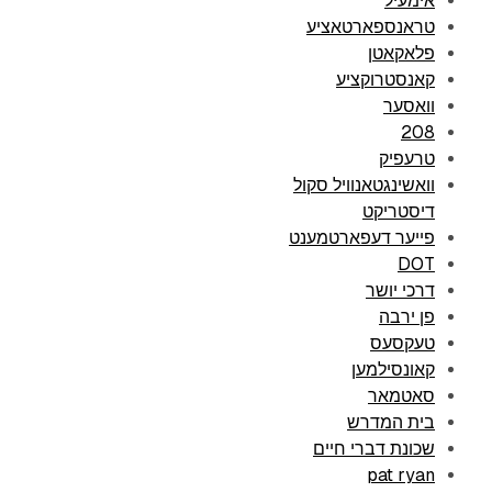
אימעיל
טראנספארטאציע
פלאקאטן
קאנסטרוקציע
וואסער
208
טרעפיק
וואשינגטאנוויל סקול
דיסטריקט
פייער דעפארטמענט
DOT
דרכי יושר
פן ירבה
טעקסעס
קאונסילמען
סאטמאר
בית המדרש
שכונת דברי חיים
pat ryan