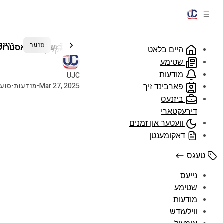
וולענד
בריוון צום רעדאקציע
וויזניץ
שבת
סוער
ריינק
ווילעדזש אינפראסטרוק
2 ארטיקלען
היים בלאט
שטימע
מודעות
UJC
Mar 27, 2025
•
מודעות
•
סוע
פארבינד זיך
ביזנעס
דירעקטארי
וועטער און זמנים
דאקומענטן
טעגס
נייעס
שטימע
מודעות
ווילעזדש