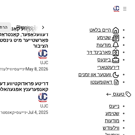
א מינוט צו לייענען
DEC
געריכט
ישיבה
סעיפטי
Planning Board
הרחב
פּראָדוקטיווע קאָנפערע
6 ארטיקלען
היים בלאט
דעוועלאָפּער, קאָנטראַק
שטימע
פאָרשטייער מיט גינסטי
מודעות
הציבור
פארבינד זיך
ביזנעס
UJC
דירעקטארי
May 8, 2026
•
נייעס
•
ווילעז
2 מינוט צו לייענען
וועטער און זמנים
דאקומענטן
דריטע פראדוקטיווע דעו
קאנפערענץ אפגעהאלט
טעגס
UJC
נייעס
Jul 4, 2025
•
נייעס
•
קאנסטרו
שטימע
מודעות
ווילעזדש