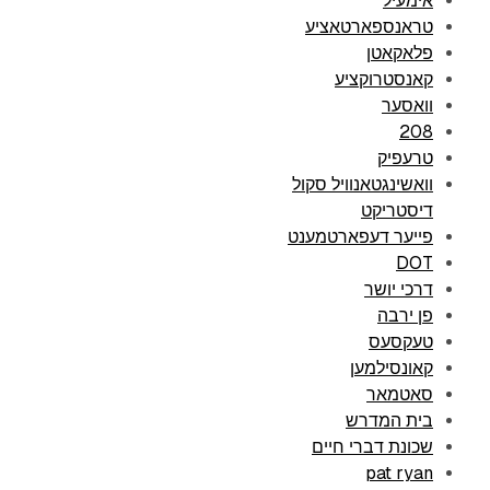
אימעיל
טראנספארטאציע
פלאקאטן
קאנסטרוקציע
וואסער
208
טרעפיק
וואשינגטאנוויל סקול
דיסטריקט
פייער דעפארטמענט
DOT
דרכי יושר
פן ירבה
טעקסעס
קאונסילמען
סאטמאר
בית המדרש
שכונת דברי חיים
pat ryan