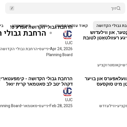
זוך
ת גבולי הקדושה
קאוד ענפארסמענט
שניי
סאניטאציע
בי
ארטיקלען
נץ פאַראייניגט
הרחבת גבולי הקדושה אפדעיט!
הרחבת גבולי 
טער, און ווילעדזש
גע רעזולטאַטן לטובת
UJC
Apr 24, 2026
•
נייעס
•
הרחבת גבולי הקדושה
Planning Board
דש
•
קאנסטרוקציע
א מינוט צו לייענען
ועלאפערס און בויער
הרחבת גבולי הקדושה - קימפעטארין 
ן מיט סוקסעס
דקהל יטב לב סאטמאר קרית יואל
UJC
קציע
•
ווילעזדש
Feb 28, 2025
•
נייעס
•
סאטמאר
•
anning Board