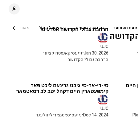
C
S
o
i
d
n
e
t
זנעס סענטער
נוי יארק סטעיט
קעפיטעל הילל
פאטראל
סיי
הרחבת גבולי הקדושה אפדעיט!
b
e
הקדושה
n
a
r
t
UJC
•
Jan 30, 2026
•
נייעס
•
קאנסטרוקציע
•
הרחבת גבולי הקדושה
היים
סי-די-אר-סי גיבט גרינעם ליכט פאר
קימפעטארין היים דקהל יטב לב דסאטמאר
UJC
Pl
Dec 14, 2024
•
נייעס
•
סאטמאר
•
ליוולענד