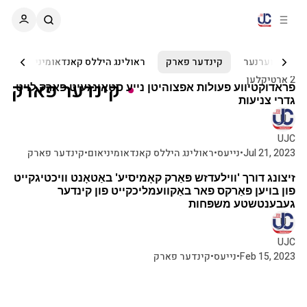
C
S
o
i
d
n
e
t
גאווערנער
קינדער פארק
ראולינג היללס קאנדאומיניאום
א מינוט צו לייענען
b
e
2 ארטיקלען
קינדער פארק
n
a
ארטיקלען
פראדוקטיווע פעולות אפצוהיטן נייע סטאונגעיט פארק לויט
r
t
גדרי צניעות
UJC
Jul 21, 2023
•
נייעס
•
ראולינג היללס קאנדאומיניאום
•
קינדער פארק
זיצונג דורך 'ווילעדזש פּאַרק קאָמיסיע' באַטאָנט וויכטיגקייט
פון בויען פּאַרקס פאר באַקוועמליכקייט פון קינדער
געבענטשטע משפּחות
UJC
Feb 15, 2023
•
נייעס
•
קינדער פארק