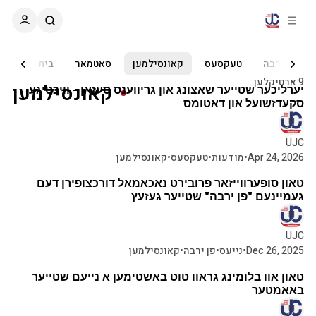
C
S
o
i
d
n
e
t
פן ירבה
טעקסעס
קאונסילמען
סאטמאר
בית המדרש
b
e
9 ארטיקלען
קאונסילמען
n
a
ארטיקלען
יערליכער שטייער שאצונג און גריווענס סעזאן - וויכטיגע
r
t
סקעדזשועל און דאטומס
UJC
Apr 24, 2026
•
מודעות
•
טעקסעס
•
קאונסילמען
2 מינוט צו לייענען
טאון סופערווייזאר פרובירט נאכאמאל דורכצופירן דעם
געמיינעם "פן ירבה" שטייער געזעץ
UJC
Dec 26, 2025
•
נייעס
•
פן ירבה
•
קאונסילמען
א מינוט צו לייענען
טאון אוו בלומינג גראוו טוט באשטימען א נייעם שטייער
באאמטער