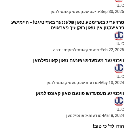
UJC
Sep 30, 2025
•
נייעס
•
טעקסעס
•
קאונסילמען
2 מינוט צו לייענען
טרויעריג בארימטע טאון פלעננער באזייטיגט! - היימישע
פראיעקטן אין טאון רוקן זיך פאראויס
UJC
Feb 22, 2025
•
נייעס
•
קאונסילמען
•
פן ירבה
וויכטיגער מעסעדזש פונעם טאון קאונסילמאן
UJC
May 10, 2024
•
מודעות
•
טעקסעס
•
קאונסילמען
וויכטיגע מעסעדזש פונעם טאון קאונסילמאן
UJC
Mar 8, 2024
•
מודעות
•
קאונסילמען
הודו לד' כי טוב!