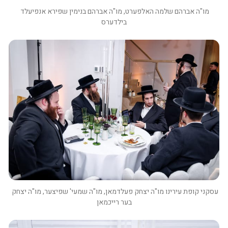
מו"ה אברהם שלמה האלפערט, מו"ה אברהם בנימין שפירא אנפיעלד 
בילדערס
עסקני קופת עירינו מו"ה יצחק פעלדמאן, מו"ה שמעי' שפיצער, מו"ה יצחק 
בער רייכמאן