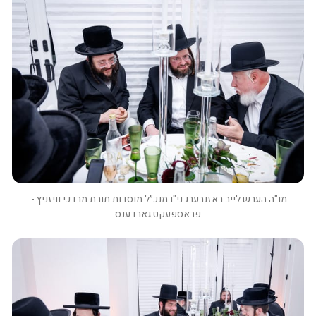
מו"ה הערש לייב ראזנבערג ני"ו מנכ״ל מוסדות תורת מרדכי וויזניץ - 
פראספעקט גארדענס