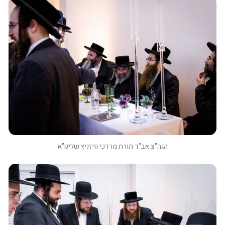
הגה"צ אב"ד תורת מרדכי וויזניץ שליט"א