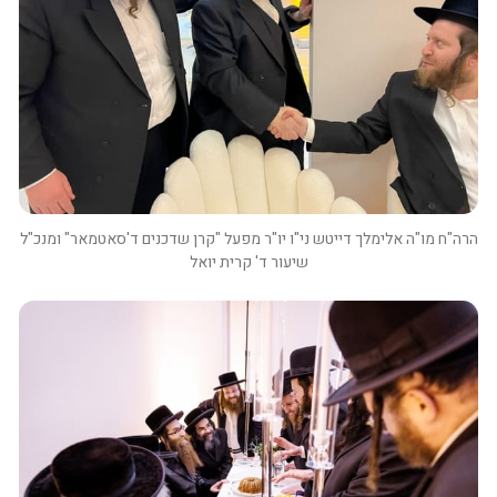
הרה"ח מו"ה אלימלך דייטש ני"ו יו"ר מפעל "קרן שדכנים ד'סאטמאר" ומנכ"ל 
שיעור ד' קרית יואל