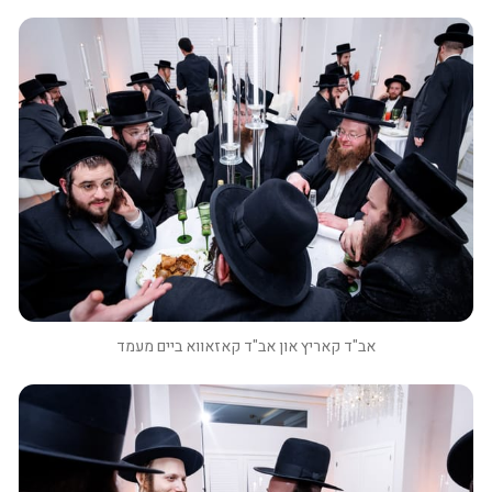
אב"ד קאריץ און אב"ד קאזאווא ביים מעמד