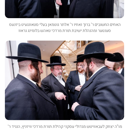
האחים החשובים ר' ברוך ואחיו ר' אלתר גוטמאן בעלי סטאונגעיט ביזנעס 
סענטער ומהנהלת ישיבת תורת מרדכי טאהש בלומינג גראוו
מו"ה יצחק לעבאוויטש מגדולי עסקני קהילת תורת מרדכי וויזניץ, הנגיד ר' 