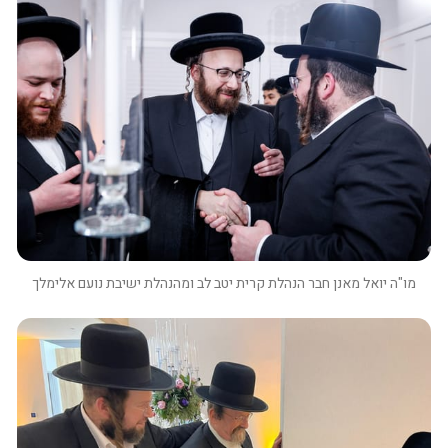
מו"ה יואל מאנן חבר הנהלת קרית יטב לב ומהנהלת ישיבת נועם אלימלך