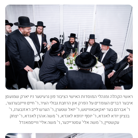
ראשי הקהלה ומנהלי המוסדות האישי הציבור פון גרעיטער ניו יארק שמועסן 
איבער דברים העומדים על הפרק און הרחבת גבולי העיר, ר' חיים וויינבערגער, 
ר' אברהם בער יאקאבאוויטש, ר' יואל שטערן, ר' הערש לייב ראזנבערג, ר' 
בנציון יודא לאנדא, ר' יוסף יוזפא לאנדא, ר' משה אהרן לאנדא, ר' יצחק 
עקשטיין, ר' משה אלי' עסטרייכער, ר' משה אלי׳ ווייסמאנדל