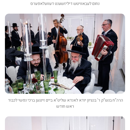
נחום לעבאוויטש דיליזשענט דעוועלאפערס
הרה"ח בנש"ק ר' בנציון יודא לאנדא שליט"א ביים זינגען ברכי נפשי לכבוד 
ראש חודש