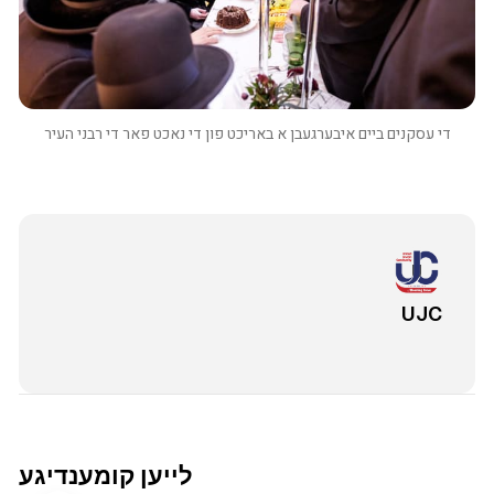
די עסקנים ביים איבערגעבן א באריכט פון די נאכט פאר די רבני העיר
UJC
2 מינוט צו לייענען
לייען קומענדיגע