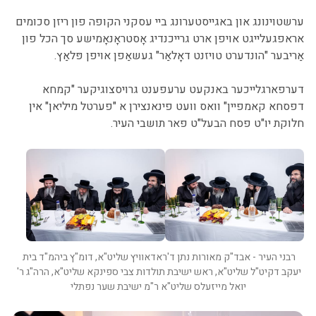
ערשטוינונג און באגייסטערונג ביי עסקני הקופה פון ריזן סכומים
אראפגעלייגט אויפן ארט גרייכנדיג אָסטראָנאָמישע סך הכל פון
אַריבער "הונדערט טויזנט דאָלאַר" געשאַפן אויפן פּלאַץ.
דערפארגלייכער באנקעט ערעפענט גרויסצוגיקער "קמחא
דפסחא קאמפיין" וואס וועט פינאנצירן א "פערטל מיליאן" אין
חלוקת יו"ט פסח הבעל"ט פאר תושבי העיר.
רבני העיר - אבד"ק מאורות נתן ד'ראדאוויץ שליט"א, דומ"ץ ביהמ"ד בית 
יעקב דקיט"ל שליט"א, ראש ישיבת תולדות צבי ספינקא שליט"א, הרה"ג ר' 
יואל מייזעלס שליט"א ר"מ ישיבת שער נפתלי