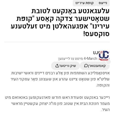
נייעס
קופת עירינו
עלעגאנטע באַנקעט לטובת
שטאָטישער צדקה קאַסע "קופּת
עירינו" אפגעהאלטן מיט זעלטענע
סוקסעס!
דורך
UJC
March 7, 2025
•
4 מינוט צו לייענען
קאמענטארן
שיק ווייטער
אויסנאַמליכע השתתפות פון אַלע רבנים דיינים וראשי ישיבות
שליט"א פון שטאָט צייגט עהרע און שעצונג פאַר עסקני העיר
והקופּה.
רייכער באנקעט וסעודת ראש חודש פארגעקומען באנאזאם מיט
מעמד חנוכת הבית אין שטוב פון מו"ה יצחק עקשטיין מראשי
העיר.