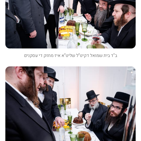
ב"ד בית שמואל דקיט"ל שליט"א איז מחזק די עסקנים