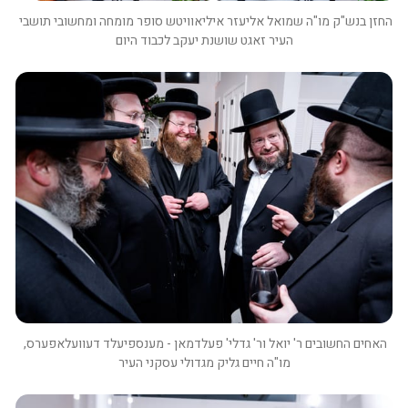
החזן בנש"ק מו"ה שמואל אליעזר איליאוויטש סופר מומחה ומחשובי תושבי 
העיר זאגט שושנת יעקב לכבוד היום
האחים החשובים ר' יואל ור' גדלי' פעלדמאן - מענספיעלד דעוועלאפערס, 
מו"ה חיים גליק מגדולי עסקני העיר