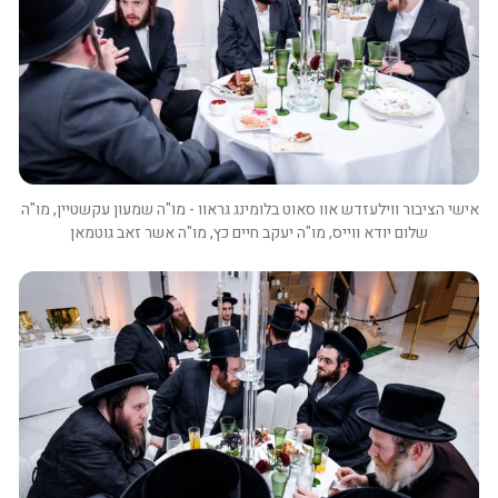
אישי הציבור ווילעזדש אוו סאוט בלומינג גראוו - מו"ה שמעון עקשטיין, מו"ה 
שלום יודא ווייס, מו"ה יעקב חיים כץ, מו"ה אשר זאב גוטמאן