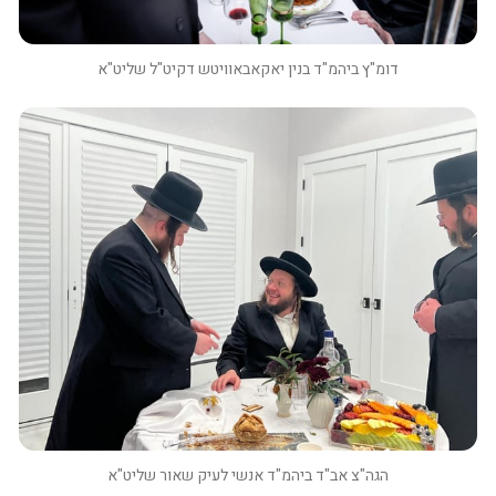
דומ"ץ ביהמ"ד בנין יאקאבאוויטש דקיט"ל שליט"א
הגה"צ אב"ד ביהמ"ד אנשי לעיק שאור שליט"א