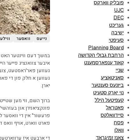
פובליק ווארקס
UJC
DEC
געריכט
ישיבה
נייעס
וואסער
ווילע
סעיפטי
Planning Board
במשך דעם ווינטער האט 
הרחבת גבולי הקדושה
איבער צוואנציג פייער הי
קאוד ענפארסמענט
געווען פאר'ראסטעט, צובר
שניי
געווען א חלק פון די פא
סאניטאציע
יארן.
ביזנעס סענטער
נוי יארק סטעיט
ברוך השם, ווי מען שטייט
קעפיטעל הילל
פאטראל
פרעשור" אין די וואסער ל
סיידוואלקס
פארט ווארט, אויף וואס 
פסח
וואלן
צאנז זמיגראד