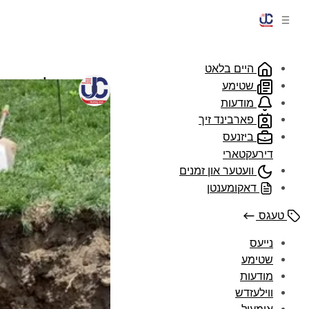
היים בלאט
פובליק ווארק
שטימע
דורך
UJC
•
, 2025
מודעות
פארבינד זיך
ביזנעס
דירעקטארי
וועטער און זמנים
דאקומענטן
טעגס
נייעס
שטימע
מודעות
ווילעזדש