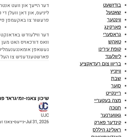
דער הייעך און וועט אנטה
בודזשעט
ליניעס, און דאן וועלן די
שאטעל
פרעשור צו באקעמפן פייע
ווינטער
פארקינג
דער ווילעזדש באדאנקט ז
גראסערי
וואס דורכאויס האט מען 
טאהש
געשאפן אומאנגענעמליכק
קופת עירינו
פארשטענדעניש צו העלפן
ליוולענד
בריוון צום רעדאקציע
וויזניץ
שבת
סוער
2 מינוט צו לייענען
ריינקייט
שיכון צאנז-זמיגראד פ
מצה בעקעריי
חנוכה
גאווערנער
UJC
Jul 31, 2026
•
נייעס
•
צאנז ז
קינדער פארק
ראולינג היללס