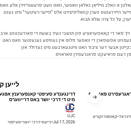
אלטן א האלב מיליאן גאלאן וואסער, וואס וועט פרעשוריזירן אלע וואס
 פייער היידרענטס ווערן קוואליפיצירט אלס "פייער-רעיטעד" מיט גענוג
רן, על כל צרה שלא תבוא.
יך פאר די קאאפעראציע פון תושבי העיר בשעת די פאררעכטונג ארבע
געמוזט אפשפארן די וואסער פלוס אין געוויסע געגענטער וואס האט
ייטן אבער דער ציבור האט מיטגעארבעט מיט געדולד און
 דעם פראיעקט פראגרעסירן פאראויס.
לייען ק
ראגרעסירט פאראויס
דרינגענדע סעיפטי קאנפערענץ אפגע
מיט די דרכי יושר באס דרייווערס
UJC
מיגראד
•
קאנסטרוקציע
Jul 17, 2026
•
נייעס
•
דרכי יושר
•
סעיפטי