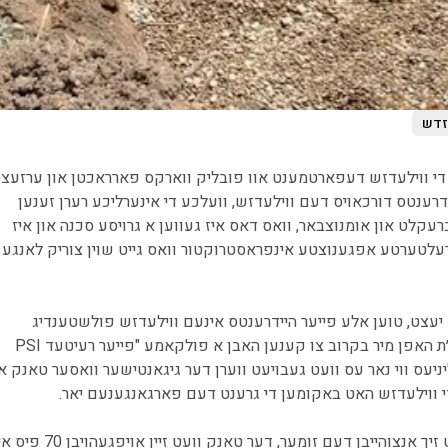
זדש
די ווילעדזש דעפארטמענט אוו פובליק ווארקס פארראכטן און ערזעצ
ידרענטס דורכאויס דעם ווילעדזש, וועלכע די אינערליכע רערן זענען
עקלט און אומנוצבאר, וואס דאס איז געווען א גרויסע סכנה און איז
רעלטערטע אפגענוצטע אינפראסטרוקטור וואס גייט שוין צוריק לאנגע
 יעצט, טוען אלע פייער היידרענטס אינעם ווילעדזש פולשטענדיג
פונקציאנירן און בעזהשי״ת האפן מיר בקרוב צו קענען האבן א פולקאמע "פייער רעיטעד PSI
יניעס ווי נאר עס וועט געבויעט ווערן דער גיגאנטישער וואסער טאנק א
די ווילעדזש האט באקומען די גרענט דעם פארגאנגענעם יאר.
די ארבעט איז ערווארטעט זיך אנצוהייבן דעם זומער, דער טאנק וועט זיין אויפגעהוי