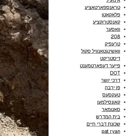
אימעיל
טראנספארטאציע
פלאקאטן
קאנסטרוקציע
וואסער
208
טרעפיק
וואשינגטאנוויל סקול
דיסטריקט
פייער דעפארטמענט
DOT
דרכי יושר
פן ירבה
טעקסעס
קאונסילמען
סאטמאר
בית המדרש
שכונת דברי חיים
pat ryan