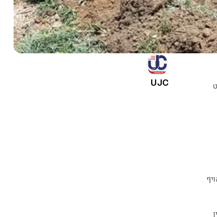
UJC
ט
ויף
בן 70 פיס אין