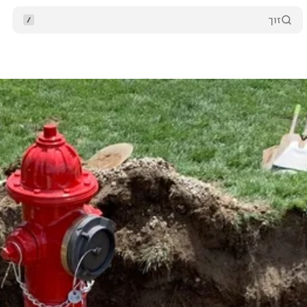
זוך
ס אפדעיט - פייער היידרענטס
קאמענטארן
שיק ווייטער
March 20