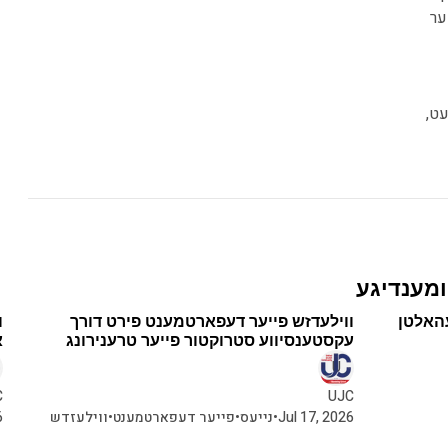
ער
ט,
ומענדיגע
א מינוט צו לייענען
האלטן
ווילעדזש פייער דעפארטמענט פירט דורך
ו
עקסטענסיווע סטרוקטור פייער טרענירונג
א
C
UJC
Jul 17, 2026
•
נייעס
•
פייער דעפארטמענט
•
ווילעזדש
6