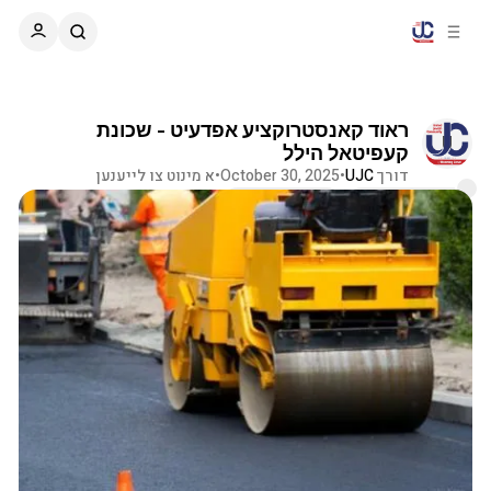
C
S
o
i
d
n
e
t
b
e
ראוד קאנסטרוקציע אפדעיט - שכונת
n
a
קעפיטאל הילל
r
t
דורך
UJC
•
October 30, 2025
•
א מינוט צו לייענען
קאמענטארן
שיק ווייטער