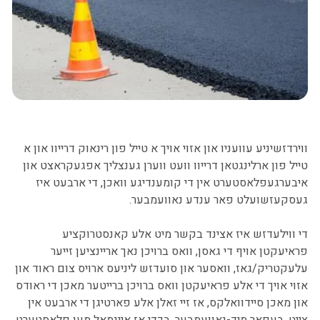
נייעס
קעפיטעל הילל
פובליק ווארקס
קאנסטרוקציע
ווירדזשיניע עוועניו און אזוי אויך א טייל פון רינאוק דרייוו און א
טייל פון ארלינגטאן דרייוו וועט ווערן גענצליך אפגעקראצט און
איבערגעפלאסטערט אין די קומענדיגע וואכן, די ארבעט איז
געסקעזשועלט פאר ענדע נאוועמבער.
די ווילעדזש איז אצינד בקשר מיט אלע קאנסטרוקציע
פראיעקטן אויף די גאסן, וואס ברויכן נאך אריינציען זייער
עלעקטריק/גאז, וואסער און סועדזש ליניעס ארויס צום ראוד און
אזוי אויך די אלע פראיעקטן וואס ברויכן ברייטער מאכן די ראודס
און מאכן סיידוואלקס, אז זיי זאלן אלע פארטיגן די ארבעט אין