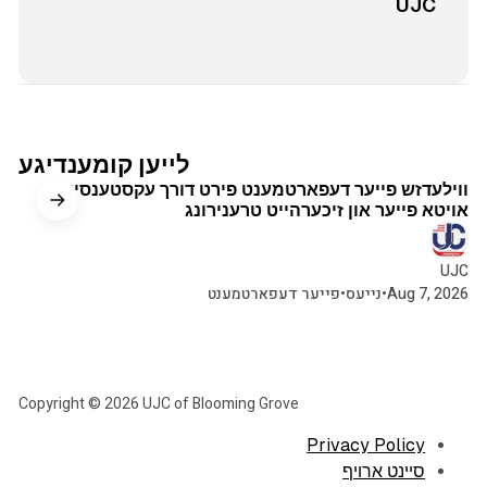
UJC
א מינוט צו לייענען
לייען קומענדיגע
ווילעדזש פייער דעפארטמענט פירט דורך עקסטענסיווע
אויטא פייער און זיכערהייט טרענירונג
UJC
Aug 7, 2026
•
נייעס
•
פייער דעפארטמענט
Copyright © 2026 UJC of Blooming Grove
Privacy Policy
סיינט ארויף