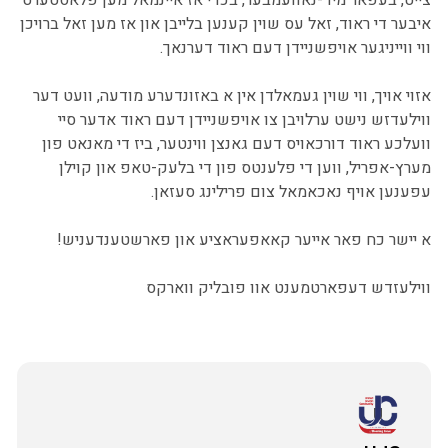
צייט, בעפאר מיד-נאוועמבער, בכדי אז איינמאל מען פלאסטערט
איבער די ראוד, זאל עס שוין קענען בלייבן און אז מען זאל ברויכן
ווי ווייניגער אויפשניידן דעם ראוד דערנאך.
אזוי אויך, ווי שוין געמאלדן אין א באזונדערע מודעה, וועט דער
ווילעדזש נישט ערלויבן צו אויפשניידן דעם ראוד אדער סיי
וועלכע ראוד דורכאויס דעם גאנצן ווינטער, ביז די מאנאט פון
מערץ-אפריל, ווען די פלענטס פון די בלעק-טאפ און קוילן
עפענען אויף נאכאמאל צום פרילינג סעזאן.
א יישר כח פאר אייער קאאפעראציע און פארשטענדעניש!
ווילעזדש דעפארטמענט אוו פובליק ווארקס