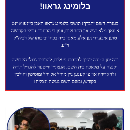
בלומינג גראוו!
בעזרת השם יתברך! תושבי בלומינג גראוו האבן בייגעוואוינט
א וואך מלא רגש און התחזקות, ווען די הרחבת גבולי הקדושה
טוען איבעררינען אלע מאסן ב״ה בכחו ובזכותו של רביה"ק
זי"ע.
וכה יתן ה׳ וכה יוסיף להרבות פעלים, להרחיב גבולי הקדושה
ולנצח על מלאכת בית השם, אנצוגיין ווייטער להגדיל תורה
ולהאדירה און צו קענען גיין מחיל אל חיל ומוסיפין והולכין
בקודש, ובשם השם נעשה ונצליח!