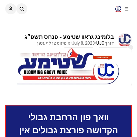
C
S
o
i
d
n
e
t
b
e
בלומינג גראוו שטימע - פנחס תשפ״ג
n
a
דורך
UJC
•
July 8, 2023
•
א מינוט צו לייענען
r
t
קאמענטארן
שיק ווייטער
שטימע
וואך פון הרחבת גבולי
הקדושה פורצת גבולים אין