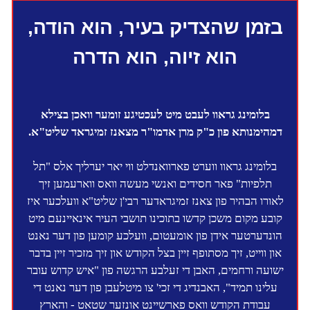
בזמן שהצדיק בעיר, הוא הודה,
הוא זיוה, הוא הדרה
בלומינג גראוו לעבט מיט לעכטיגע זומער וואכן בצילא
דמהימנותא פון כ"ק מרן אדמו"ר מצאנז זמיגראד שליט"א.
בלומינג גראוו ווערט פארוואנדלט ווי יאר יערליך אלס "תל
תלפיות" פאר חסידים ואנשי מעשה וואס ווארעמען זיך
לאורו הבהיר פון צאנז זמיגראדער רבי'ן שליט"א וועלכער איז
קובע מקום משכן קדשו בתוכינו תושבי העיר אינאיינעם מיט
הונדערטער אידן פון אומעטום, וועלכע קומען פון דער נאנט
און ווייט, זיך מסתופף זיין בצל הקודש און זיך מזכיר זיין בדבר
ישועה ורחמים, האבן די זעלבע הרגשה פון "איש קדוש עובר
עלינו תמיד", האבנדיג די זכי' צו מיטלעבן פון דער נאנט די
עבודת הקודש וואס פארשיינט אונזער שטאט - והארץ