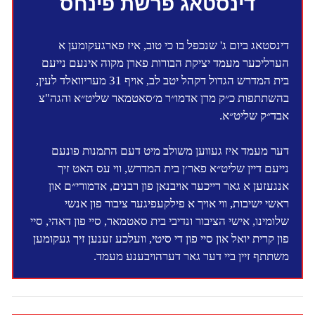
דינסטאג פרשת פינחס
דינסטאג ביום ג' שנכפל בו כי טוב, איז פארגעקומען א
הערליכער מעמד יציקת הבורות פארן מקוה אינעם נייעם
בית המדרש הגדול דקהל יטב לב, אויף 31 מעריוואלד לעין,
בהשתתפות כ״ק מרן אדמו״ר מ׳סאטמאר שליט״א והגה"צ
אבד״ק שליט״א.
דער מעמד איז געווען משולב מיט דעם התמנות פונעם
נייעם דיין שליט״א פאר׳ן בית המדרש, ווי עס האט זיך
אנגעזען א גאר רייכער אויבנאן פון רבנים, אדמורי״ם און
ראשי ישיבות, ווי אויך א פילקעפיגער ציבור פון אנשי
שלומינו, אישי הציבור ונדיבי בית סאטמאר, סיי פון דאהי, סיי
פון קרית יואל און סיי פון די סיטי, וועלכע זענען זיך געקומען
משתתף זיין ביי דער גאר דערהויבענע מעמד.