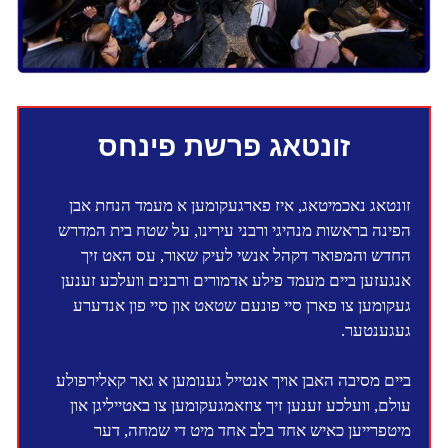
זונטאג פרשת פינחס
זונטאג נאכמיטאג, איז פארגעקומען א מעמד הנחת אבן
הפינה בראשות מנהיגי ורבני עירינו, על שטח בית המדרש
החדש והמפואר דקהל אנשי לעיק שאור, עס האט זיך
אנגעזען ביים מעמד פילע אדמורים ורבנים וועלכע זענען
געקומען צו פארן סיי פונעם שטאט און סיי פון אנדערע
געגענטער.
ביים מסיבה האבן אויך אנטייל גענומען א גאר קאלירפולע
עולם, וועלכע זענען זיך צוזאמגעקומען צו באטייליגן און
מיטפרייען כאיש אחד בלב אחד מיט די שמחה, דער