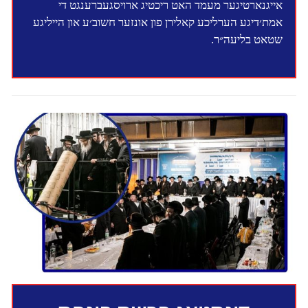
אייגנארטיגער מעמד האט ריכטיג ארויסגעברענגט די
אמת׳דיגע הערליכע קאלירן פון אונזער חשוב׳ע און הייליגע
שטאט בליעה״ר.