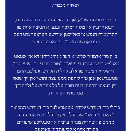
האירה מכבודו.
הייליגע תפלות שב"ק און דערהויבענע עריכת השלחנות,
רעוא דרעוין און מלוה דמלכה זענען א חטיבה אחת פון
התרוממות הנפש צו באלייכטן אידישע הערצער מיט דעם
נועם קדושת השב"ק מבואו ועד צאתו.
כ"ק מרן אדמו"ר שליט"א דער מנהיג רוחני דא אין שטאט
באגלייט ווי שטענדיג די פעולות לטובה פון די "יו. זשעי. סי.",
די שליחי הציבור פון אלע קהלות הקודש, וועלכע האבן
שטענדיג אן אפן טיר ליהנות ממנו עצה ותושי' און זיך שואל
זיין בעצתו ובדעתו דעת תורה על כל צעד ושעל ולהתברך
מברכותיו הטהורות.
כותלי בית המדרש יוכיחו! צענטראלער בית המדרש המפואר
"צאנז זמיגראד" שּפרודלט און ווירבלט מיט אנגייענדע
מנינים פון שחרית מנחה ערבית און טעגליכע שיעורים
בתורה אויף א קביעות'דיגן פארנעם.