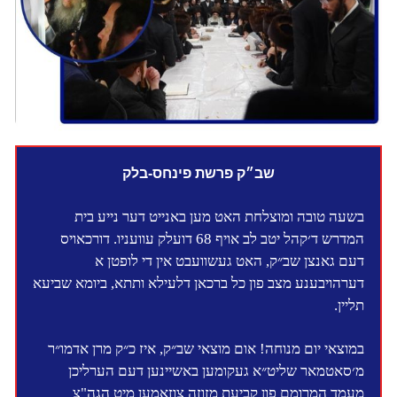
שב״ק פרשת פינחס-בלק
בשעה טובה ומוצלחת האט מען באנייט דער נייע בית
המדרש ד׳קהל יטב לב אויף 68 דועלק עוועניו. דורכאויס
דעם גאנצן שב״ק, האט געשוועבט אין די לופטן א
דערהויבענע מצב פון כל ברכאן דלעילא ותתא, ביומא שביעא
תליין.
במוצאי יום מנוחה! אום מוצאי שב״ק, איז כ״ק מרן אדמו״ר
מ׳סאטמאר שליט״א געקומען באשיינען דעם הערליכן
מעמד המרומם פון קביעת מזוזה צוזאמען מיט הגה"צ