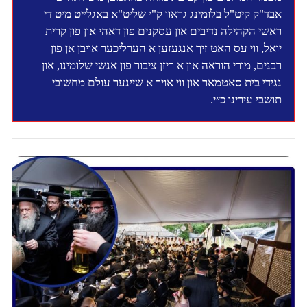
אבד"ק קיט"ל בלומינג גראוו ק"י שליט"א באגלייט מיט די
ראשי הקהילה נדיבים און עסקנים פון דאהי און פון קרית
יואל, ווי עס האט זיך אנגעזען א הערליכער אויבן אן פון
רבנים, מורי הוראה און א ריזן ציבור פון אנשי שלומינו, און
נגידי בית סאטמאר און ווי אויך א שיינער עולם מחשובי
תושבי עירינו כ״י.