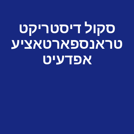
סקול דיסטריקט
טראנספארטאציע
אפדעיט