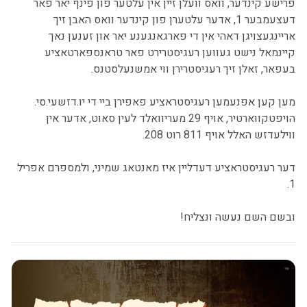
פרישע קינדער, וואס וועלן זיין אין עלטער פון פינף יאר פאר
דעצעמבער 1, אדער עלטערן פון קינדער וואס האבן זיך
אריינגעצויגן דאהי אין די פארגאנגענע יאר און זענען נאך
קיינמאל נישט געווען רעגיסטרירט פאר טראנספארטאציע
בעפאר, זאלן זיך רעגיסטרירן ווי אמשנעלסטנס.
מען קען אפנעמען רעגיסטראציע פאפירן ביי די יו.דזשעי.סי.
הויפטקווארטיר, אויף 29 מעריוואלד לעין סאוט, אדער אין
ווילעדזש האלל אויף 811 רוט 208.
דער רעגיסטראציע דעדליין איז מאנטאג שמיני, ולמספרם אפריל
1.
ובשם השם נעשה ונצליח!