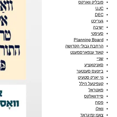
פובליק ווארקס
UJC
DEC
געריכט
ישיבה
סעיפטי
Planning Board
הרחבת גבולי הקדושה
קאוד ענפארסמענט
שניי
סאניטאציע
ביזנעס סענטער
נוי יארק סטעיט
קעפיטעל הילל
פאטראל
סיידוואלקס
פסח
וואלן
צאנז זמיגראד