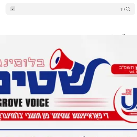
זוך
תשפ״ב
קאמענטארן
שיק ווייטער
December 3