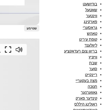
בודזשעט
שאטעל
ווינטער
פארקינג
גראסערי
שטימע
טאהש
קופת עירינו
ליוולענד
בריוון צום רעדאקציע
וויזניץ
שבת
סוער
ריינקייט
מצה בעקעריי
חנוכה
גאווערנער
קינדער פארק
ראולינג היללס