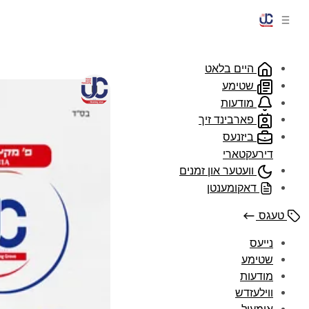
היים בלאט
שטימע טבת 
שטימע
דורך
UJC
•
, 2021
מודעות
פארבינד זיך
ביזנעס
דירעקטארי
וועטער און זמנים
דאקומענטן
טעגס
נייעס
שטימע
מודעות
ווילעזדש