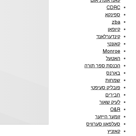
קאנדאומיניאום
CDRC
ספינקא
zba
קיופאן
קינדערלאנד
קאונטי
Monroe
האטעל
הכנסת ספר תורה
בארנס
שמחות
פובליק סעיפטי
חבירים
לעיק שאור
O&R
זומער הייזער
סעלפאון סערוויס
קאזניץ