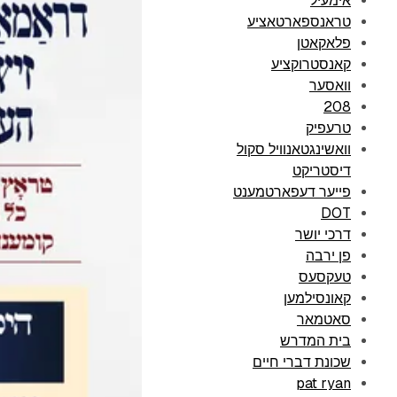
אימעיל
טראנספארטאציע
פלאקאטן
קאנסטרוקציע
וואסער
208
טרעפיק
וואשינגטאנוויל סקול
דיסטריקט
פייער דעפארטמענט
DOT
דרכי יושר
פן ירבה
טעקסעס
קאונסילמען
סאטמאר
בית המדרש
שכונת דברי חיים
pat ryan